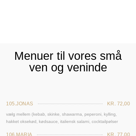
Menuer til vores små
ven og veninde
105.JONAS
KR. 72,00
vælg mellem (kebab, skinke, shawarma, peperoni, kylling,
hakket oksekød, kødsauce, italiensk salami, cocktailpølser
106.MARIA
KR. 77,00