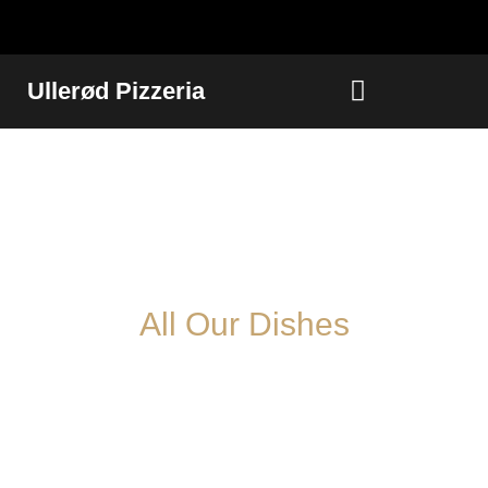
Ullerød Pizzeria
All Our Dishes
Børne Menuer